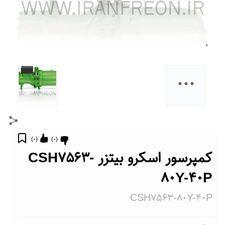
...
)
0
(
)
0
(
کمپرسور اسکرو بیتزر CSH7563-
80Y-40P
CSH7563-80Y-40P