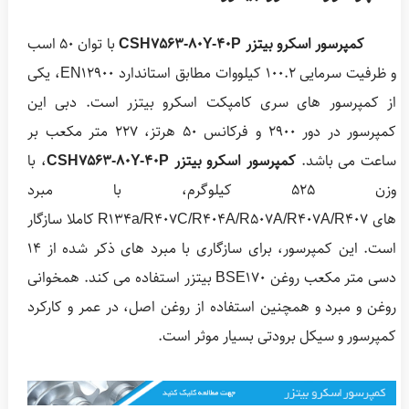
کمپرسور اسکرو بیتزر CSH7563-80Y-40P
با توان 50 اسب
و ظرفیت سرمایی 100.2 کیلووات مطابق استاندارد EN12900، یکی
از کمپرسور های سری کامپکت اسکرو بیتزر است. دبی این
کمپرسور در دور 2900 و فرکانس 50 هرتز، 227 متر مکعب بر
ساعت می باشد.
کمپرسور اسکرو بیتزر CSH7563-80Y-40P
، با
وزن 525 کیلوگرم، با مبرد
های R134a/R407C/R404A/R507A/R407A/R407 کاملا سازگار
است. این کمپرسور، برای سازگاری با مبرد های ذکر شده از 14
دسی متر مکعب روغن BSE170 بیتزر استفاده می کند. همخوانی
روغن و مبرد و همچنین استفاده از روغن اصل، در عمر و کارکرد
کمپرسور و سیکل برودتی بسیار موثر است.