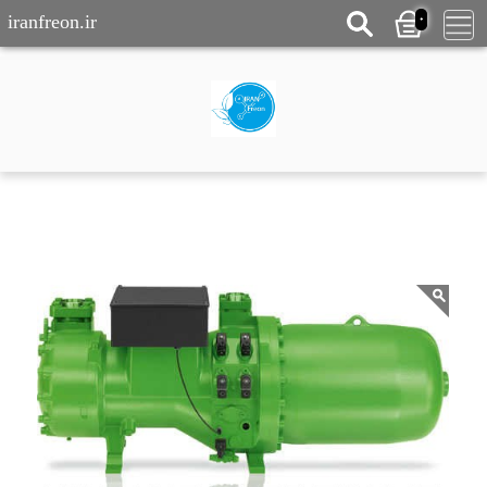
0
iranfreon.ir