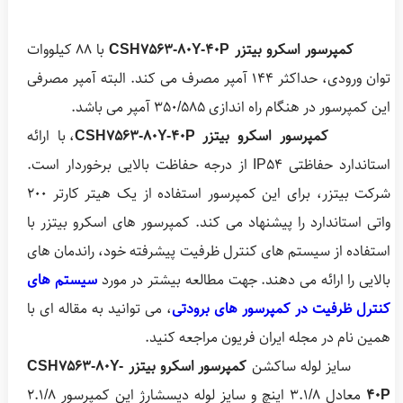
کمپرسور اسکرو بیتزر CSH7563-80Y-40P
با 88 کیلووات
توان ورودی، حداکثر 144 آمپر مصرف می کند. البته آمپر مصرفی
این کمپرسور در هنگام راه اندازی 350/585 آمپر می باشد.
کمپرسور اسکرو بیتزر CSH7563-80Y-40P
، با ارائه
استاندارد حفاظتی IP54 از درجه حفاظت بالایی برخوردار است.
شرکت بیتزر، برای این کمپرسور استفاده از یک هیتر کارتر 200
واتی استاندارد را پیشنهاد می کند. کمپرسور های اسکرو بیتزر با
استفاده از سیستم های کنترل ظرفیت پیشرفته خود، راندمان های
بالایی را ارائه می دهند. جهت مطالعه بیشتر در مورد
سیستم های
کنترل ظرفیت در کمپرسور های برودتی
، می توانید به مقاله ای با
همین نام در مجله ایران فریون مراجعه کنید.
سایز لوله ساکشن
کمپرسور اسکرو بیتزر CSH7563-80Y-
40P
معادل 3.1/8 اینچ و سایز لوله دیسشارژ این کمپرسور 2.1/8