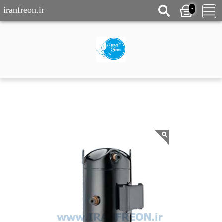
0
iranfreon.ir