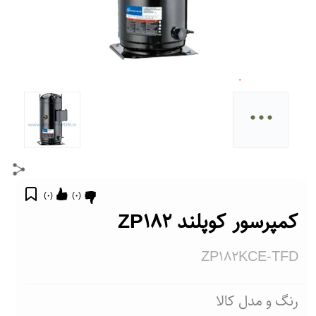
...
)
0
(
)
0
(
کمپرسور کوپلند ZP182
ZP182KCE-TFD
رنگ و مدل کالا