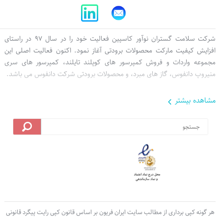
شرکت سلامت گستران نوآور کاسپین فعالیت خود را در سال 97 در راستای
افزایش کیفیت مارکت محصولات برودتی آغاز نمود. اکنون فعالیت اصلی این
مجموعه واردات و فروش کمپرسور های کوپلند تایلند، کمپرسور های سری
منیروپ دانفوس، گاز های مبرد، و محصولات برودتی شرکت دانفوس می باشد.
مشاهده بيشتر
ات اصلی سایت
فروشگاه
حساب کاربری
صفحه اصلی
جدیدترین کالا ها
ایجاد حساب کاربری
درباره ما
تخفیف ویژه
ورود به حساب کاربری
تماس با ما
قوانین و مقررات
آخرین تراکنش ها
هر گونه کپی برداری از مطالب سایت ایران فریون بر اساس قانون کپی رایت پیگرد قانونی