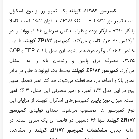
کمپرسور ZP182 کوپلند
یک کمپرسور از نوع اسکرال
است.کمپرسور 522-ZP182KCE-TFD با توان 15.2 اسب کاملا
با گاز R410 سازگار بوده و ظرفیت نامی سرمایی 44 کیلووات را در
فرکانس 50 هرتز تامین می‌کند.
کمپرسور ZP182 کوپلند
با وزن
خالص 66.2 کیلوگرم عرضه می‌شود. این مدل با EER 11.1 و COP
3.25، مصرف برق پایین و راندمان بالا را به ارمغان
می‌آورد.
کمپرسور ZP182 کوپلند
توسط یک اورلود داخلی در برابر
دمای بالا و اضافه بار، محافظت می‌شود. حداکثر آمپر تحملی سیم
پیچ در این مدل 174 آمپر، و آمپر مصرفی این مدل، 26.3 آمپر
است. میزان نویز پایین کمپرسورهای اسکرال کوپلند از مزایای این
نوع کمپرسور ها محسوب می‌شود. صدای تولیدی
کمپرسور
ZR182 کوپلند
تنها 66 دسیبل در فاصله ی یک متری است. در
ادامه جدول
مشخصات کمپرسور ZP182 کوپلند
را مشاهده