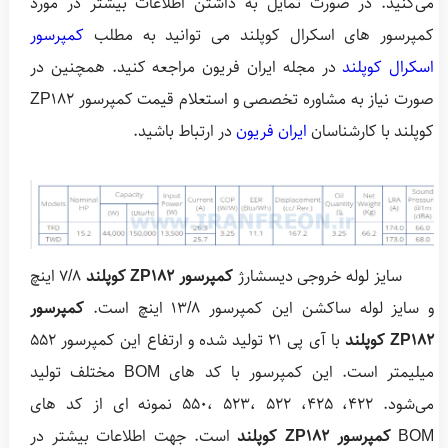
می‌کنید. در صورت تمایل به داشتن اطلاعات بیشتر در مورد
کمپرسور های اسکرال کوپلند می توانید به مطلب
کمپرسور
اسکرال کوپلند
در مجله ایران فریون مراجعه کنید. همچنین در
صورت نیاز به مشاوره تخصصی و استعلام قیمت کمپرسور ZP182
کوپلند با کارشناسان
ایران فریون
در ارتباط باشید.
سایز لوله خروجی دیسشارژ
کمپرسور ZP182 کوپلند
7/8 اینچ
و سایز لوله ساکشن این کمپرسور 13/8 اینچ است.
کمپرسور
ZP182 کوپلند
با آی پی 21 تولید شده و ارتفاع این کمپرسور 552
میلیمتر است. این کمپرسور با کد های BOM مختلف تولید
می‌شود. 422، 425، 522 ،523 ،550 نمونه ای از کد های
BOM
کمپرسور ZP182 کوپلند
است. جهت اطلاعات بیشتر در