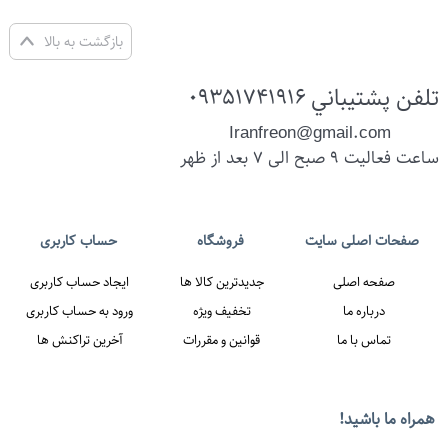
بازگشت به بالا
تلفن پشتيباني
09351741916
Iranfreon@gmail.com
ساعت فعالیت 9 صبح الی 7 بعد از ظهر
همراه ما باشيد!