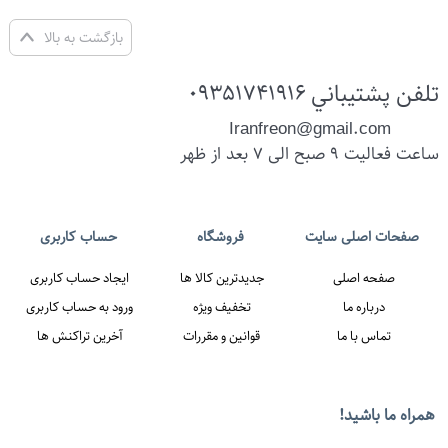
بازگشت به بالا
تلفن پشتيباني
09351741916
Iranfreon@gmail.com
ساعت فعالیت 9 صبح الی 7 بعد از ظهر
ات اصلی سایت
فروشگاه
حساب کاربری
همراه ما باشيد!