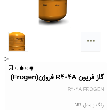
...
)
0
(
)
0
(
گاز فریون R404A فروژن(Frogen)
R404A FROGEN
رنگ و مدل کالا