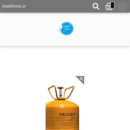
0
iranfreon.ir