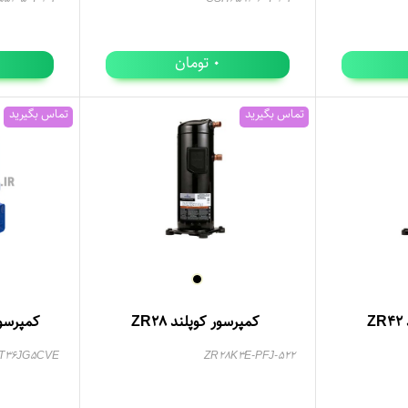
تومان
0
تماس بگیرید
تماس بگیرید
Z
کمپرسور کوپلند ZR28
کمپرسور MT36-5V د
T36JG5CVE
ZR28K3E-PFJ-522