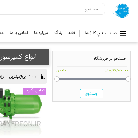
خانه
بلاگ
درباره ما
تماس با ما
مج
دسته بندي کالا ها
انواع کمپرسور
جستجو در فروشگاه
21,506,000تومان
0تومان
پربازدیدترین
ارزا
ترتیب:
تماس بگیرید
جستجو