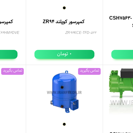
کمپرسور اسکرو بیتزر CSH7563-
کمپرسور کوپلند ZR94
کمپرسور MT64-4V د
T64HM4DVE
ZR94KCE-TFD-522
تومان
0
تماس بگیرید
تماس بگیرید