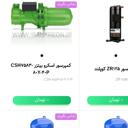
تماس بگیرید
کمپرسور اسکرو بیتزر CSH7583-
ZR1 کوپلند
80Y-40P
CSH7553-50Y-40P
ZR125K
تومان
تومان
0
0
تماس بگیرید