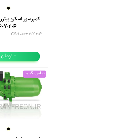
60Y-40P
CSH7563-60Y-40P
تومان
0
تماس بگیرید