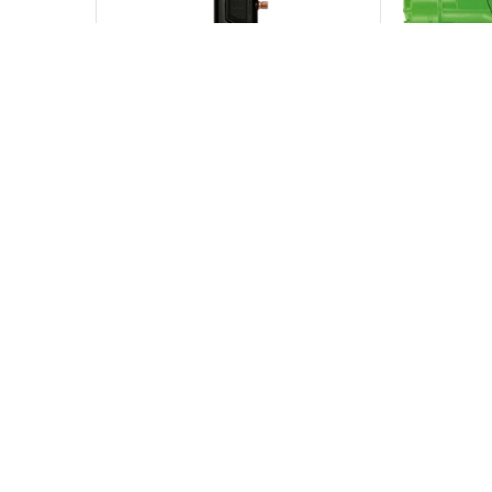
کمپرسور اسکرو بیتزر CSH7563-
کمپرسور ZR144 کوپلند
کمپرسور MT125-4V دا
125HU4DVE
ZR144KCE-TFD-550
تومان
0
تماس بگیرید
تماس بگیرید