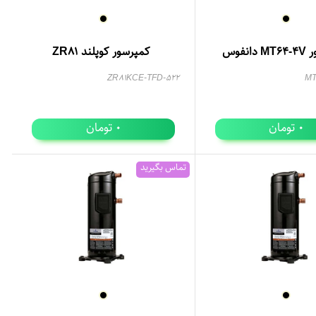
انفوس
کمپرسور کوپلند ZR81
ZR81KCE-TFD-522
M
تومان
تومان
0
0
تماس بگیرید