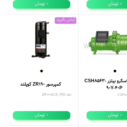
تومان
تومان
0
0
تماس بگیرید
کمپرسور اسکرو بیتزر CSH8563-
کمپرسور ZR190 کوپلند
90Y-40P
ZR190KCE-TFD-550
CSH85
تومان
تومان
0
0