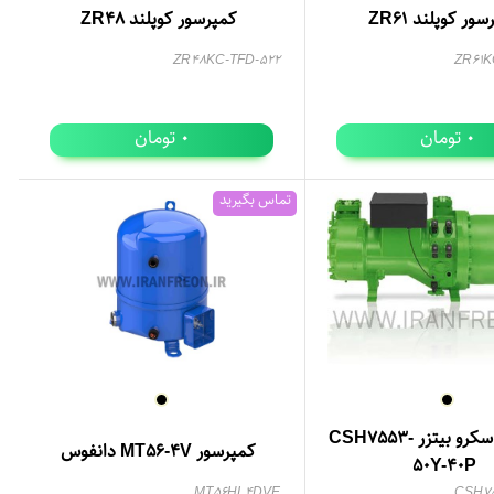
ور کوپلند ZR61
کمپرسور کوپلند ZR48
522-ZR48KC-TFD
ZR61K
تومان
تومان
0
0
تماس بگیرید
کمپرسور اسکرو بیتزر CSH7553-
کمپرسور MT56-4V دانفوس
50Y-40P
MT56HL4DVE
CSH75