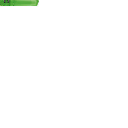
80Y-40P
CSH7563-80Y-40P
تومان
0
تماس بگیرید