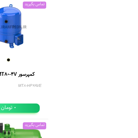
تماس بگیرید
کمپرسور MT80-4V دانفوس
MT80HP4AVE
تومان
0
تماس بگیرید