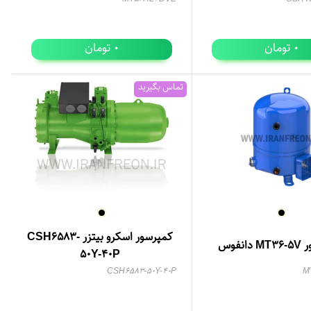
تومان
تومان
0
0
تماس بگیرید
کمپرسور اسکرو بیتزر CSH6583-
انفوس
50Y-40P
CSH6583-50Y-40P
M