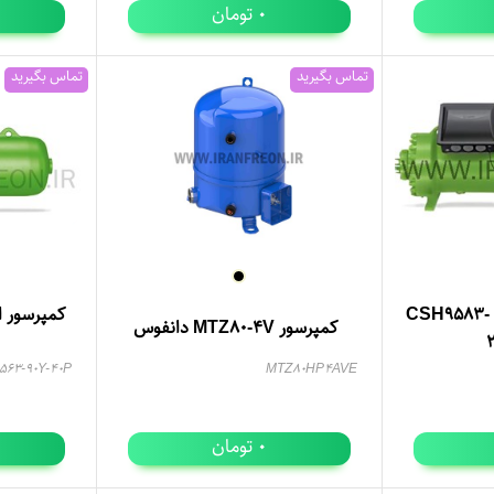
تومان
0
تماس بگیرید
تماس بگیرید
کمپرسور اسکرو بیتزر CSH9583-
کمپرسور MTZ80-4V دانفوس
63-90Y-40P
MTZ80HP4AVE
تومان
0