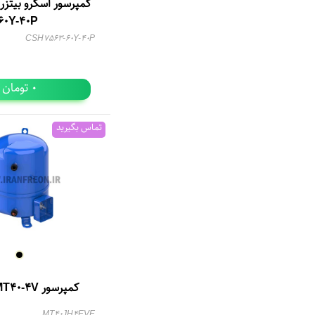
60Y-40P
CSH7563-60Y-40P
تومان
0
تماس بگیرید
کمپرسور MT40-4V دانفوس
MT40JH4EVE