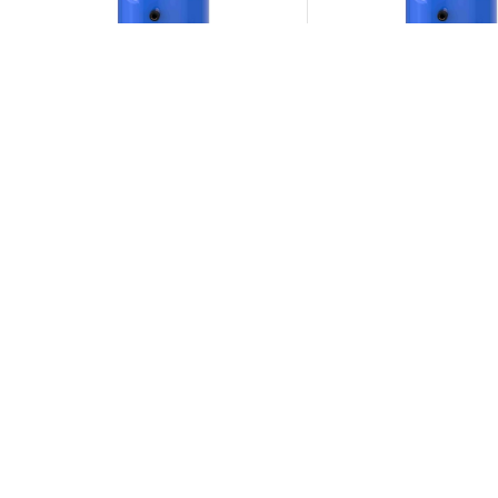
نفوس
کمپرسور MT160-4V دانفوس
MT160HW4EVE
MT
تومان
تومان
0
0
تماس بگیرید