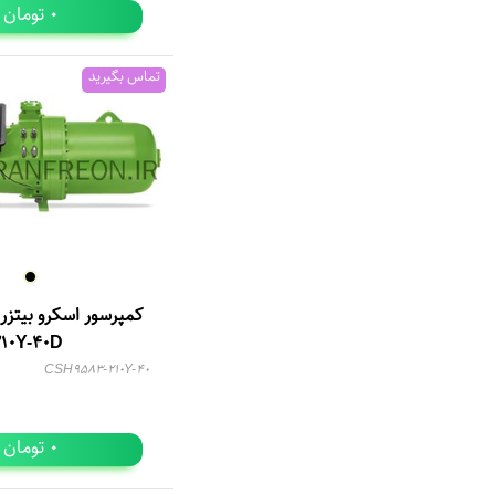
تومان
0
تماس بگیرید
210Y-40D
CSH9583-210Y-40
تومان
0