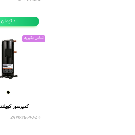
تومان
0
تماس بگیرید
کمپرسور کوپلند R42
ZR42K3E-PFJ-522