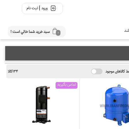
|
ورود
ثبت نام
ند
سبد خريد شما خالي است !
0
ط کالاهای موجود
134کالا
تماس بگیرید