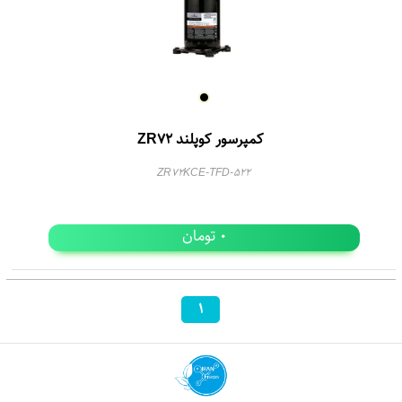
کمپرسور کوپلند ZR72
ZR72KCE-TFD-522
تومان
0
1