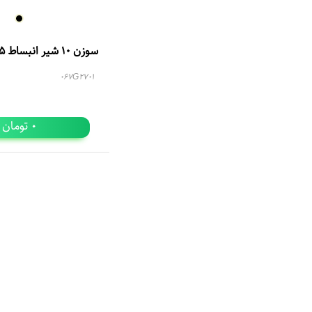
سوزن 10 شیر انبساط TE 55 دانفوس
067G2701
تومان
0