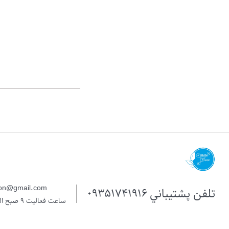
eon@gmail.com
تلفن پشتيباني
09351741916
ساعت فعالیت 9 صبح الی 7 بعد از ظهر