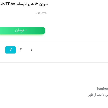
سوزن 13 شیر انبساط TE55 دانفوس
067G2710
تومان
0
3
2
1
Iranfr