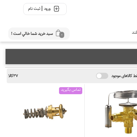
|
ورود
ثبت نام
ند
سبد خريد شما خالي است !
0
ط کالاهای موجود
37کالا
تماس بگیرید