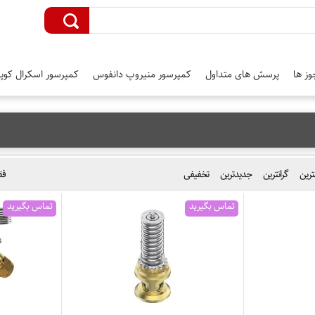
وز ها
پرسش های متداول
کمپرسور منیروپ دانفوس
کمپرسور اسکرال کوپل
نترین
گرانترین
جدیدترین
تخفیفی
فق
تماس بگیرید
تماس بگیرید