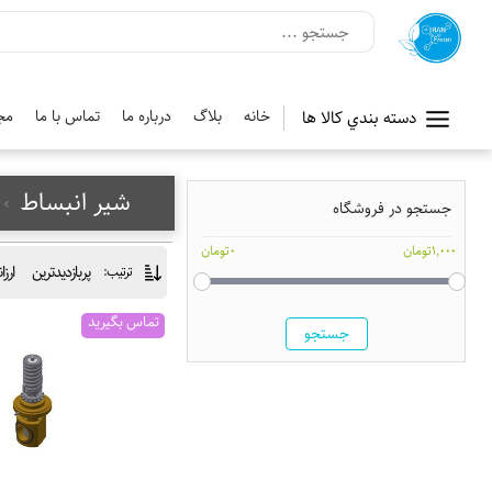
خانه
بلاگ
درباره ما
تماس با ما
مج
دسته بندي کالا ها
شیر انبساط
جستجو در فروشگاه
1,000تومان
0تومان
پربازدیدترین
ارزا
ترتیب:
تماس بگیرید
جستجو