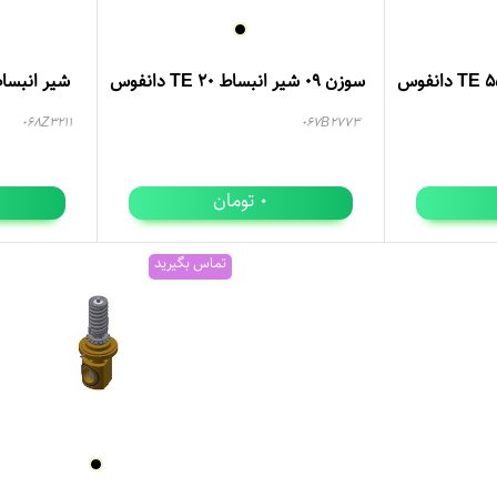
سوزن 09 شیر انبساط TE 20 دانفوس
شیر انبساط TEX 2 دانفوس
068Z3211
067B2773
تومان
0
تماس بگیرید