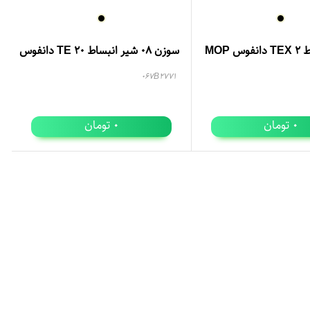
 MOP
سوزن 08 شیر انبساط TE 20 دانفوس
067B2771
تومان
تومان
0
0