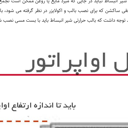
شیر انبساط نباید در جایی که مبرد مایع یا روغن ممکن است تج
ه افقی ساکشن که برای نصب بالب و اکولایزر در نظر گرفته می شود،