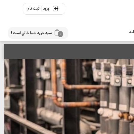
|
ورود
ثبت نام
ند
سبد خريد شما خالي است !
0