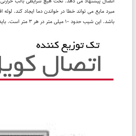
اتصال پیشنهاد می دهد. تحت هیچ شرایطی بالب حرارتی 
مبرد مایع می تواند خطا در خواندن دما ایجاد کند. لول
باشد. این شیب حدود 10 میلی متر در هر 3 متر است. باید توجه داشت که بالب حرارتی شیر انبساط باید با بست مسی نصب شده و به خوبی عایق شود.