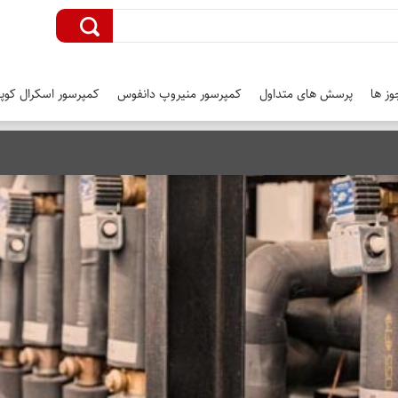
وز ها
پرسش های متداول
کمپرسور منیروپ دانفوس
کمپرسور اسکرال کوپل